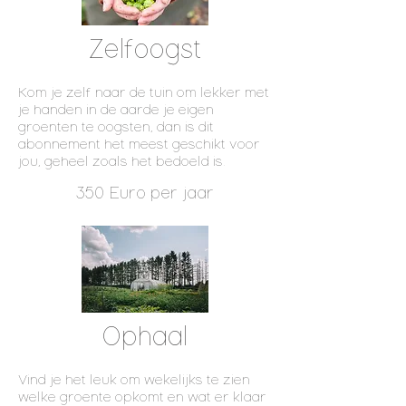
Zelfoogst
Kom je zelf naar de tuin om lekker met
je handen in de aarde je eigen
groenten te oogsten, dan is dit
abonnement het meest geschikt voor
jou, geheel zoals het bedoeld is.
350 Euro per jaar
Ophaal
Vind je het leuk om wekelijks te zien
welke groente opkomt en wat er klaar