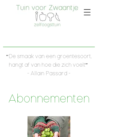
“De smaak van een groentesoort,
hangt af van hoe die zich voelt”
- Allain Passard -
Abonnementen