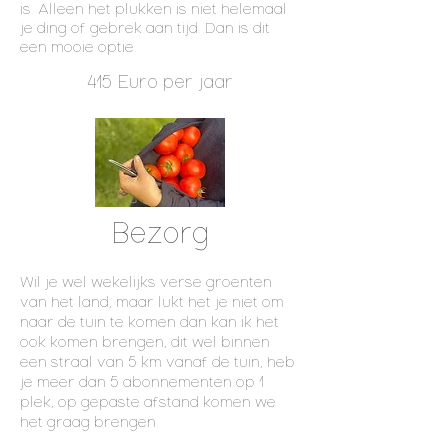
is. Alleen het plukken is niet helemaal
je ding of gebrek aan tijd. Dan is dit
een mooie optie.
415 Euro per jaar
Bezorg​
Wil je wel wekelijks verse groenten
van het land, maar lukt het je niet om
naar de tuin te komen dan kan ik het
ook komen brengen, dit wel binnen
een straal van 5 km vanaf de tuin, heb
je meer dan 5 abonnementen op 1
plek, op gepaste afstand komen we
het graag brengen.