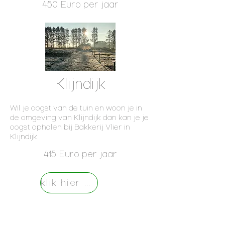
450 Euro per jaar
Klijndijk​
Wil je oogst van de tuin en woon je in
de omgeving van Klijndijk dan kan je je
oogst ophalen bij Bakkerij Vlier in
Klijndijk.
415 Euro per jaar
klik hier om in te schrijven